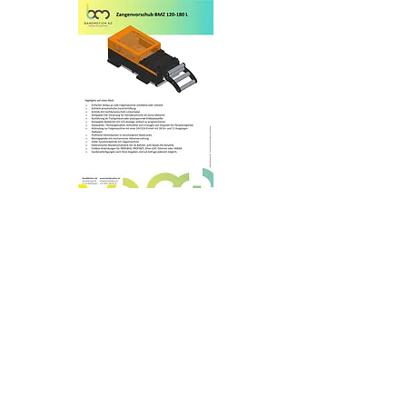
PDF
ADRESSE
BANDMOTION AG
SWISS AUTOMATION
Auriedstrasse 60
CH-3178 Bösingen
Tel.
+41 (0) 31 748 44 44
Fax. +41 (0) 31 748 41 00