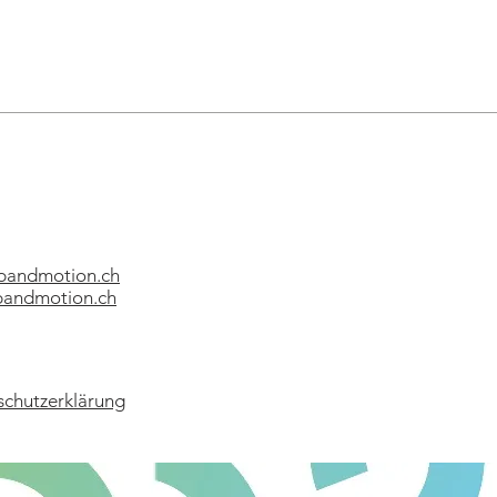
bandmotion.ch
andmotion.ch
schutzerklärung