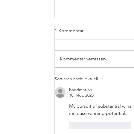
1 Kommentar
Kommentar verfassen...
Blechexpo Stuttgart 21. - 24.
Sortieren nach:
Aktuell
Oktober 2025
bandmotion
10. Nov. 2025
My pursuit of substantial wins 
increase winning potential.
Gefällt mir
Antworten