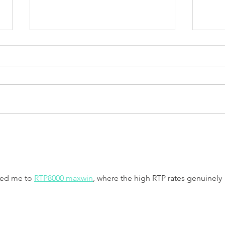
Blechexpo Stuttgart 07. - 10.
Neue
November 2023
200-
led me to 
RTP8000 maxwin
, where the high RTP rates genuinely 