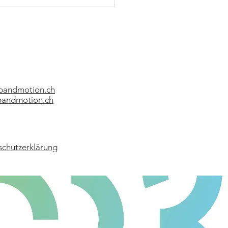
bandmotion.ch
andmotion.ch
schutzerklärung