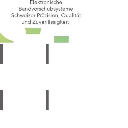
Elektronische
Bandvorschubsysteme
Schweizer Präzision, Qualität
und Zuverlässigkeit
Drahtvorschub BMD 020 T
Walzenvorschub BMS 010 - 040 S
Dauerzugkraft
Querschnitt
300N
bis
15mm2
Dauerzugkraft
32N
Walzenvorschub BMH 080-220 S
Walzenvorschub BMH 080-220 SG
Querschnitt
Querschnitt
bis
bis
100mm2
100mm2
Dauerzugkraft
Dauerzugkraft
140N
140N